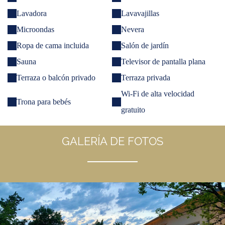
Lavadora
Lavavajillas
Microondas
Nevera
Ropa de cama incluida
Salón de jardín
Sauna
Televisor de pantalla plana
Terraza o balcón privado
Terraza privada
Wi-Fi de alta velocidad
Trona para bebés
gratuito
GALERÍA DE FOTOS