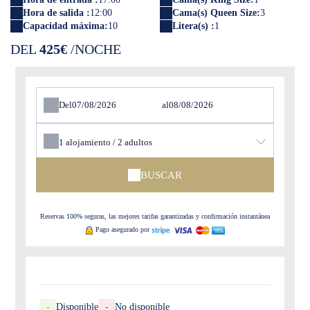
Hora de salida :
12:00
Cama(s) Queen Size:
3
Capacidad máxima:
10
Litera(s) :
1
DEL
425€
/NOCHE
Del
al
1
alojamiento /
2
adultos
BUSCAR
Reservas 100% seguras, las mejores tarifas garantizadas y confirmación instantánea
Pago asegurado por
-
Disponible
-
No disponible