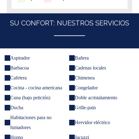
SU CONFORT: NUESTROS SERVICIOS
Aspirador
Bañera
Barbacoa
Cadenas locales
Cafetera
Chimenea
Cocina - cocina americana
Congelador
Cuna (bajo petición)
Doble acristalamiento
Ducha
Grille-pain
Habitaciones para no
Hervidor eléctrico
fumadores
Horno
Jacuzzi