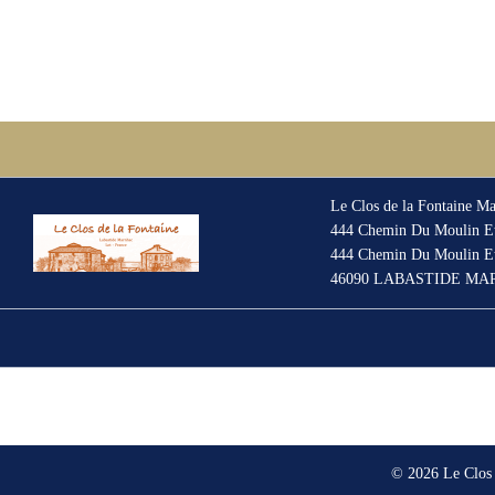
Le Clos de la Fontaine 
444 Chemin Du Moulin Et
444 Chemin Du Moulin Et
46090 LABASTIDE MA
© 2026 Le Clos