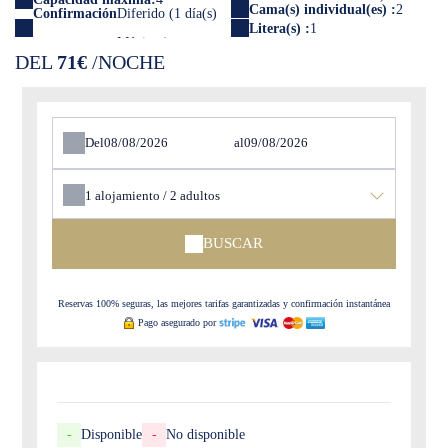
Cama(s) individual(es) :
2
Confirmación
Diferido (1 día(s)
Litera(s) :
1
DEL
71€
/NOCHE
Del
al
1
alojamiento /
2
adultos
BUSCAR
Reservas 100% seguras, las mejores tarifas garantizadas y confirmación instantánea
Pago asegurado por
-
Disponible
-
No disponible