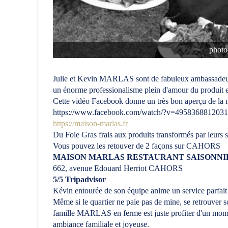
photo
Julie et Kevin MARLAS sont de fabuleux ambassadeurs d
un énorme professionalisme plein d'amour du produit et
Cette vidéo Facebook donne un très bon aperçu de la
https://www.facebook.com/watch/?v=495836881203
https://maison-marlas.fr
Du Foie Gras frais aux produits transformés par leurs s
Vous pouvez les retouver de 2 façons sur CAHORS
MAISON MARLAS RESTAURANT SAISONNI
662, avenue Edouard Herriot CAHORS
5/5 Tripadvisor
Kévin entourée de son équipe anime un service parfait 
Même si le quartier ne paie pas de mine, se retrouver s
famille MARLAS en ferme est juste profiter d'un moment
ambiance familiale et joyeuse.