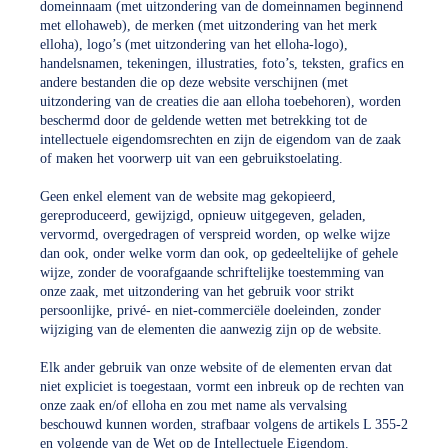
domeinnaam (met uitzondering van de domeinnamen beginnend
met ellohaweb), de merken (met uitzondering van het merk
elloha), logo’s (met uitzondering van het elloha-logo),
handelsnamen, tekeningen, illustraties, foto’s, teksten, grafics en
andere bestanden die op deze website verschijnen (met
uitzondering van de creaties die aan elloha toebehoren), worden
beschermd door de geldende wetten met betrekking tot de
intellectuele eigendomsrechten en zijn de eigendom van de zaak
of maken het voorwerp uit van een gebruikstoelating.
Geen enkel element van de website mag gekopieerd,
gereproduceerd, gewijzigd, opnieuw uitgegeven, geladen,
vervormd, overgedragen of verspreid worden, op welke wijze
dan ook, onder welke vorm dan ook, op gedeeltelijke of gehele
wijze, zonder de voorafgaande schriftelijke toestemming van
onze zaak, met uitzondering van het gebruik voor strikt
persoonlijke, privé- en niet-commerciële doeleinden, zonder
wijziging van de elementen die aanwezig zijn op de website.
Elk ander gebruik van onze website of de elementen ervan dat
niet expliciet is toegestaan, vormt een inbreuk op de rechten van
onze zaak en/of elloha en zou met name als vervalsing
beschouwd kunnen worden, strafbaar volgens de artikels L 355-2
en volgende van de Wet op de Intellectuele Eigendom.