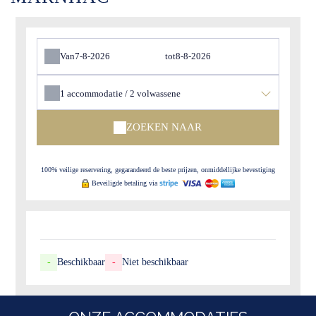
Van
tot
1
accommodatie /
2
volwassene
ZOEKEN NAAR
100% veilige reservering, gegarandeerd de beste prijzen, onmiddellijke bevestiging
Beveiligde betaling via
-
Beschikbaar
-
Niet beschikbaar