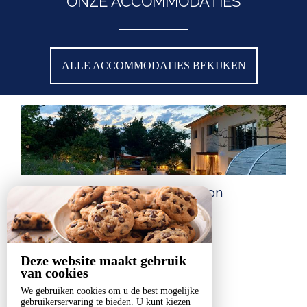
ONZE ACCOMMODATIES
ALLE ACCOMMODATIES BEKIJKEN
CLOS DE LA FONTAINE (Maison
complète - 10 personnes)
Maximumcapaciteit: 10
Deze website maakt gebruik
VANAF 425€ /NACHT
van cookies
We gebruiken cookies om u de best mogelijke
gebruikerservaring te bieden. U kunt kiezen