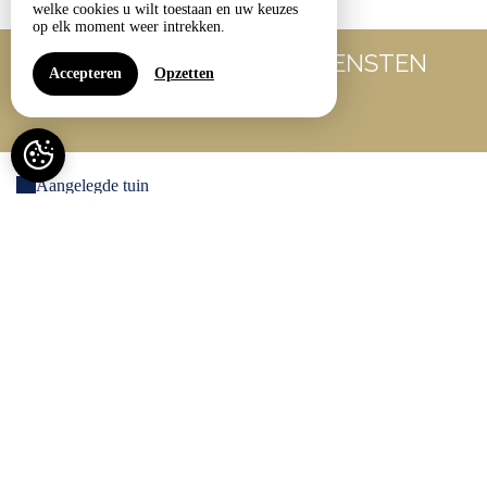
welke cookies u wilt toestaan en uw keuzes
op elk moment weer intrekken.
UW COMFORT, ONZE DIENSTEN
Accepteren
Opzetten
Aangelegde tuin
Amazon Prime Video
Aparte keuken
Babybedje (op aanvraag)
Bagagevervoer
Balkon
Barbecue
Beddengoed inbegrepen
Breedband internet