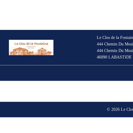
Le Clos de la Fonta
444 Chemin Du Mouli
444 Chemin Du Mouli
46090 LABASTIDE
© 2026 Le Clo