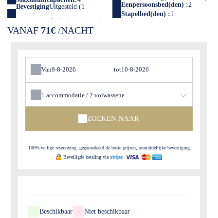
Eenpersoonsbed(den) :
2
Bevestiging
Uitgesteld (1
Stapelbed(den) :
1
VANAF
71€
/NACHT
Van
tot
1
accommodatie /
2
volwassene
ZOEKEN NAAR
100% veilige reservering, gegarandeerd de beste prijzen, onmiddellijke bevestiging
Beveiligde betaling via
-
Beschikbaar
-
Niet beschikbaar