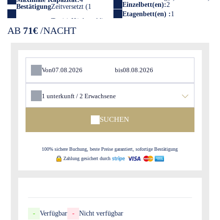
Einzelbett(en):
2
Bestätigung
Zeitversetzt (1
Etagenbett(en) :
1
AB
71€
/NACHT
Von
bis
1
unterkunft /
2
Erwachsene
SUCHEN
100% sichere Buchung, beste Preise garantiert, sofortige Bestätigung
Zahlung gesichert durch
-
Verfügbar
-
Nicht verfügbar