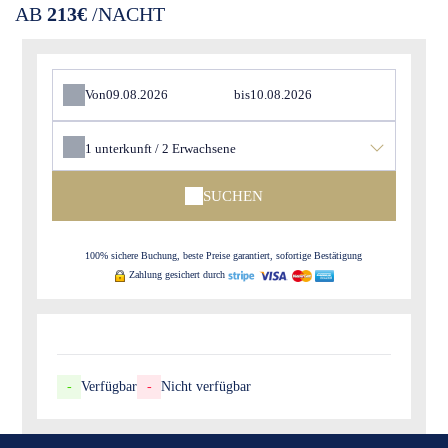
AB
213€
/NACHT
Von
bis
1
unterkunft /
2
Erwachsene
SUCHEN
100% sichere Buchung, beste Preise garantiert, sofortige Bestätigung
Zahlung gesichert durch
-
Verfügbar
-
Nicht verfügbar