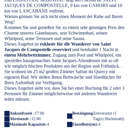
JACQUES DE COMPOSTELLE, 9 km von CAHORS und 10
km von LASCABANE entfernt.
Warum gönnen Sie sich nicht einen Moment der Ruhe auf Ihrem
Weg?
Kommen Sie und genießen Sie zu einem sehr günstigen Preis den
Charme unseres Gästehauses, sein Schwimmbad, seinen
Whirlpool, seine Terrassen und seine Sauna.
Dieses Angebot ist
exklusiv für die Wanderer von Saint
Jacques de Compostelle reserviert
und beinhaltet 1 Nacht in
einem Mehrbettzimmer,
Zugang zum Pool und Whirlpool, ein
spezielles hausgemachtes Saint Jacques-Abendessen mit so oft
wie möglich frischen Produkten aus der Region und Frühstück. .
Sie wohnen im 25 m2 großen Zimmer Safran du Quercy mit
eigenem Bad. Wir stellen Ihnen Bettwäsche und Handtücher für
Ihren Aufenthalt zur Verfügung.
Dieses Angebot sieht vor, dass Sie bei einer Buchung für 2 oder 3
Personen Ihr Zimmer möglicherweise mit anderen Wanderern
teilen müssen.
Ankunftszeit :
17:00
Bestätigung
Zeitversetzt (1
Abreisezeit :
12:00
:
Tag(e) Höchstzahl)
Maximale Kapazität:
4
Einzelbett(en):
4