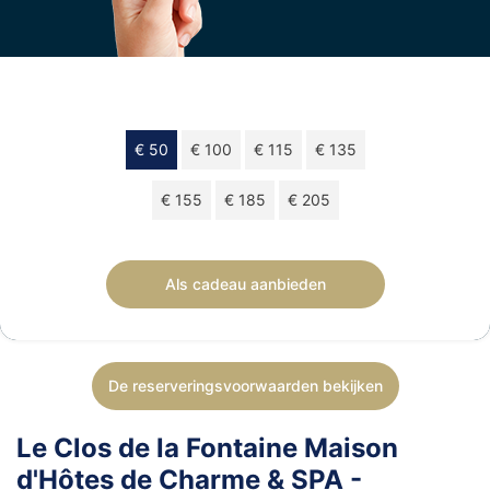
Kies uw bedrag
€ 50
€ 100
€ 115
€ 135
€ 155
€ 185
€ 205
Cadeaucheque van € 50 geldig 12 maanden.
Als cadeau aanbieden
De reserveringsvoorwaarden bekijken
Le Clos de la Fontaine Maison
d'Hôtes de Charme & SPA -